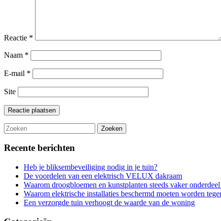
Reactie
*
Naam
*
E-mail
*
Site
Recente berichten
Heb je bliksembeveiliging nodig in je tuin?
De voordelen van een elektrisch VELUX dakraam
Waarom droogbloemen en kunstplanten steeds vaker onderdeel 
Waarom elektrische installaties beschermd moeten worden teg
Een verzorgde tuin verhoogt de waarde van de woning