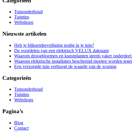
Categorieën
Tuinonderhoud
Tuintips
Webshops
Nieuwste artikelen
Heb je bliksembeveiliging nodig in je tuin?
De voordelen van een elektrisch VELUX dakraam
Waarom droogbloemen en kunstplanten steeds vaker onderdeel 
Waarom elektrische installaties beschermd moeten worden teg
Een verzorgde tuin verhoogt de waarde van de woning
Categorieën
Tuinonderhoud
Tuintips
Webshops
Pagina’s
Blog
Contact