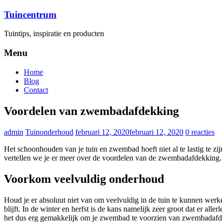
Ga
Tuincentrum
naar
inhoud
Tuintips, inspiratie en producten
Menu
Home
Blog
Contact
Voordelen van zwembadafdekking
admin
Tuinonderhoud
februari 12, 2020
februari 12, 2020
0 reacties
Het schoonhouden van je tuin en zwembad hoeft niet al te lastig te z
vertellen we je er meer over de voordelen van de zwembadafdekking
Voorkom veelvuldig onderhoud
Houd je er absoluut niet van om veelvuldig in de tuin te kunnen we
blijft. In de winter en herfst is de kans namelijk zeer groot dat er a
het dus erg gemakkelijk om je zwembad te voorzien van zwembadaf