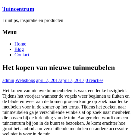
Ga
Tuincentrum
naar
inhoud
Tuintips, inspiratie en producten
Menu
Home
Blog
Contact
Het kopen van nieuwe tuinmeubelen
admin
Webshops
april 7, 2017
april 7, 2017
0 reacties
Het kopen van nieuwe tuinmeubelen is vaak een leuke bezigheid.
Tijdens het voorjaar wanneer de vogels weer beginnen te fluiten en
de bladeren weer aan de bomen groeien kun je op zoek naar leuke
meubelen voor in de zomer op het terras. Tijdens het zoeken naar
tuinmeubelen ga je verschillende winkels af op zoek naar meubelen
die passen bij de inrichting van de tuin. Aangeraden wordt om een
tuincentrum bij jou in de buurt te bezoeken. Je komt erachter hoe
groot het aanbod aan verschillende meubelen en andere accessoire
wel niet is voor in de tuin.