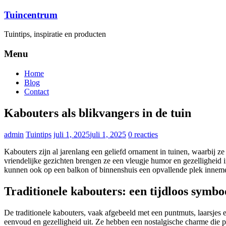
Ga
Tuincentrum
naar
inhoud
Tuintips, inspiratie en producten
Menu
Home
Blog
Contact
Kabouters als blikvangers in de tuin
admin
Tuintips
juli 1, 2025
juli 1, 2025
0 reacties
Kabouters zijn al jarenlang een geliefd ornament in tuinen, waarbij ze
vriendelijke gezichten brengen ze een vleugje humor en gezelligheid in
kunnen ook op een balkon of binnenshuis een opvallende plek innem
Traditionele kabouters: een tijdloos symbo
De traditionele kabouters, vaak afgebeeld met een puntmuts, laarsjes 
eenvoud en gezelligheid uit. Ze hebben een nostalgische charme die perf