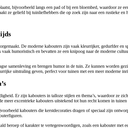
aatst, bijvoorbeeld langs een pad of bij een bloembed, waardoor ze een 
kt ze geliefd bij tuinliefhebbers die op zoek zijn naar een rustieke en 
ijds
rgemaakt. De moderne kabouters zijn vaak kleurrijker, gedurfder en sp
rs vaak humoristisch en bevatten ze een knipoog naar de moderne cultu
agse samenleving en brengen humor in de tuin. Ze kunnen worden gezie
rijke uitstraling geven, perfect voor tuinen met een meer moderne inric
a’s
gheid. Er zijn kabouters in talloze stijlen en thema’s, waardoor ze zic
l de meer excentrieke kabouters uitstekend tot hun recht komen in tuinen 
ijvoorbeeld kabouters die kerstdecoraties dragen of speciaal zijn ontwo
outerfiguren.
ald beroep of karakter te vertegenwoordigen, zoals een kabouter met ee