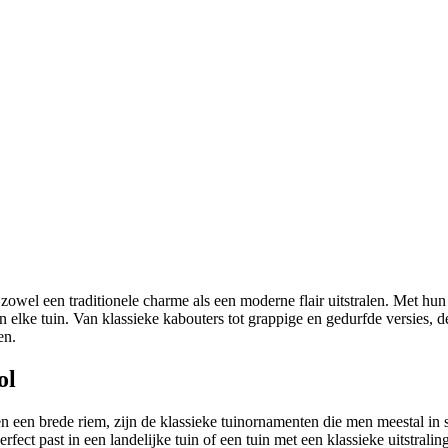
 zowel een traditionele charme als een moderne flair uitstralen. Met hu
 elke tuin. Van klassieke kabouters tot grappige en gedurfde versies, de
en.
ol
en een brede riem, zijn de klassieke tuinornamenten die men meestal in
ect past in een landelijke tuin of een tuin met een klassieke uitstraling