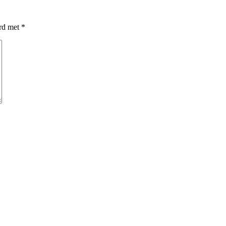
erd met
*