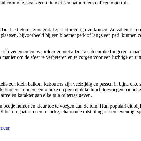
e buitenruimte, zoals een tuin met een natuurthema of een moestuin.
dacht te trekken zonder dat ze opdringerig overkomen. Ze vallen op doo
 plaatsen, bijvoorbeeld bij een bloemenperk of langs een pad, kunnen ze 
 of evenementen, waardoor ze niet alleen als decoratie fungeren, maar
n manier om de sfeer te verbeteren en te zorgen voor een luchtige en u
elfs een klein balkon, kabouters zijn veelzijdig en passen in bijna elke
, kabouters kunnen een unieke en persoonlijke touch toevoegen aan iede
rme en karakter aan elke tuin of terras geven.
n beetje humor en kleur toe te voegen aan de tuin. Hun populariteit blijf
Of het nu gaat om een rustieke, charmante uitstraling of een levendig, s
rieur