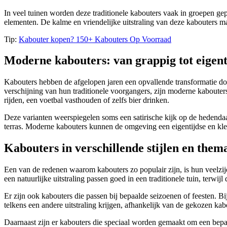
In veel tuinen worden deze traditionele kabouters vaak in groepen gepl
elementen. De kalme en vriendelijke uitstraling van deze kabouters maa
Tip:
Kabouter kopen? 150+ Kabouters Op Voorraad
Moderne kabouters: van grappig tot eigent
Kabouters hebben de afgelopen jaren een opvallende transformatie doo
verschijning van hun traditionele voorgangers, zijn moderne kaboute
rijden, een voetbal vasthouden of zelfs bier drinken.
Deze varianten weerspiegelen soms een satirische kijk op de hedenda
terras. Moderne kabouters kunnen de omgeving een eigentijdse en kleur
Kabouters in verschillende stijlen en them
Een van de redenen waarom kabouters zo populair zijn, is hun veelzijdi
een natuurlijke uitstraling passen goed in een traditionele tuin, terwij
Er zijn ook kabouters die passen bij bepaalde seizoenen of feesten. B
telkens een andere uitstraling krijgen, afhankelijk van de gekozen kab
Daarnaast zijn er kabouters die speciaal worden gemaakt om een bepa