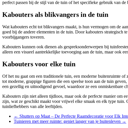
perfect passen bij de stijl van de tuin of het specifieke gebruik van d
Kabouters als blikvangers in de tuin
Wat kabouters echt tot blikvangers maakt, is hun vermogen om de aan
goed bij de andere elementen in de tuin. Door kabouters strategisch te
voorbijgangers toveren.
Kabouters kunnen ook dienen als gespreksonderwerpen bij tuinfeesten
alleen een visueel aantrekkelijke toevoeging aan de tuin, maar ook ee
Kabouters voor elke tuin
Of het nu gaat om een traditionele tuin, een moderne buitenruimte of z
tot moderne, grappige figuren die een speelse toon aan de tuin geven
een gezellig en uitnodigend gevoel, waardoor ze een onmiskenbare cha
Kabouters zijn niet alleen tijdloos, maar ook de perfecte manier om ee
zijn, wat ze geschikt maakt voor vrijwel elke smaak en elk type tuin. 
tuinliefhebbers van alle leeftijden.
←
Shutters op Maat – De Perfecte Raamdecoratie voor Elk Inte
Tuinieren met meer ruimte: geniet langer van je buitenleven
→